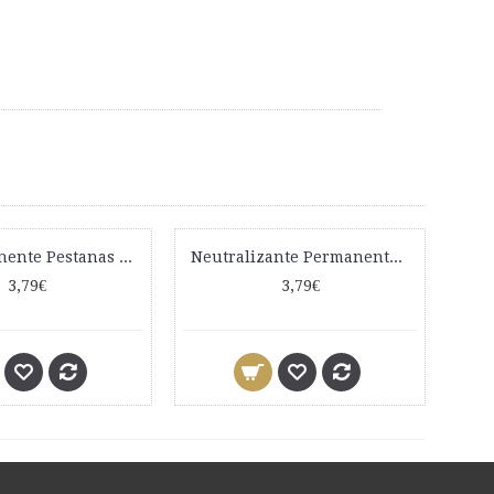
Gel Permanente Pestanas + Eyelash Lift LevisSime
Neutralizante Permanente Pestanas LevisSime
3,79€
3,79€