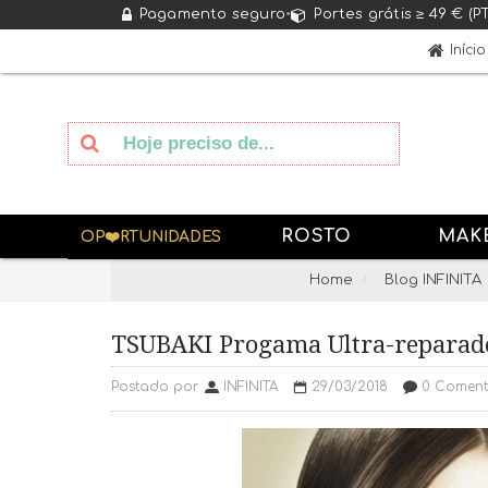
Pagamento seguro
•
Portes grátis ≥ 49 € (P
Início
ROSTO
MAK
OP❤️RTUNIDADES
Home
Blog INFINITA
TSUBAKI Progama Ultra-reparad
Postado por
INFINITA
29/03/2018
0 Comentá