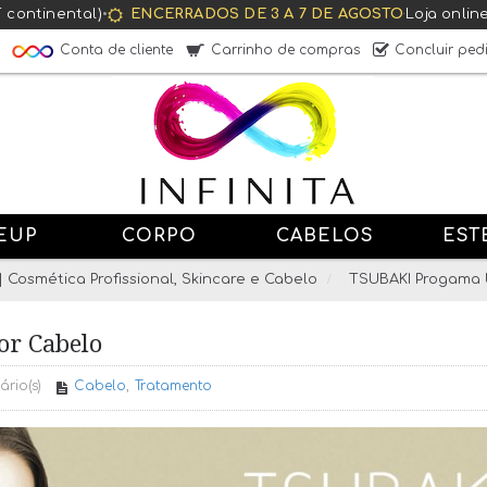
T continental)
•
ENCERRADOS DE 3 A 7 DE AGOSTO
·
Loja onlin
Conta de cliente
Carrinho de compras
Concluir ped
EUP
CORPO
CABELOS
EST
 | Cosmética Profissional, Skincare e Cabelo
TSUBAKI Progama 
or Cabelo
rio(s)
Cabelo
,
Tratamento