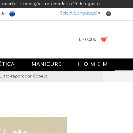
e aberta · Expedições retomadas a 10 de agosto
Select Language
▼
€
ido
0 - 0,00€
ÉTICA
MANICURE
H O M E M
Ultra-reparador Cabelo