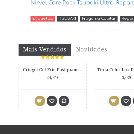
Nirvel Care Pack Tsubaki Ultra-Repa
Etiquetas:
TSUBAKI
Progama Capilar
Repar
Mais Vendidos
Novidades
Criogel Gel Frio Postquam 1000ml
24,31€
3,62€