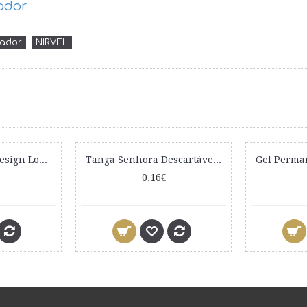
rador
ador
NIRVEL
Tinta Color Lux Design Look 100ml
Tanga Senhora Descartável Unidade
0,16€