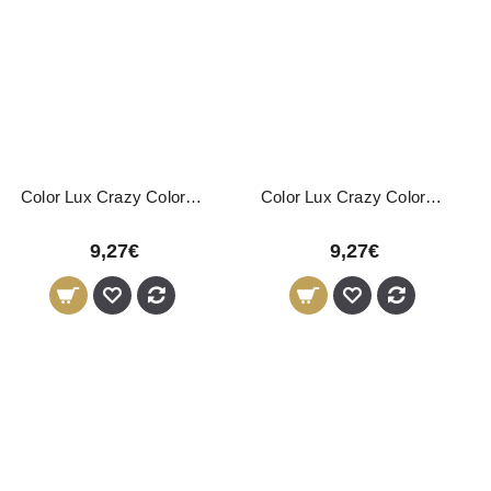
Color Lux Crazy Coloração Directa Verde 150ml
Color Lux Crazy Coloração Directa Vermelho 150ml
9,27€
9,27€