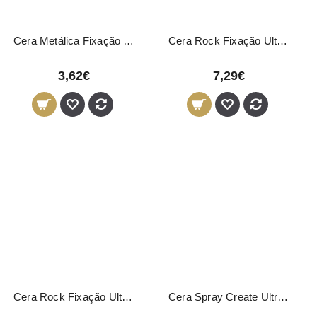
Cera Metálica Fixação Forte Novon Professional 50ml
Cera Rock Fixação Ultra Forte Novon Professional 150ml
3,62€
7,29€
Cera Rock Fixação Ultra Forte Novon Professional 50ml
Cera Spray Create Ultra Forte Novon 200ml