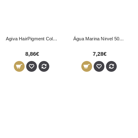
Agiva HairPigment Color Wax White 03 120g
Água Marina Nirvel 500ml
8,86€
7,28€