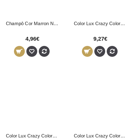
Champô Cor Marron Nirvel 250ml
Color Lux Crazy Coloração Directa Amarelo 150ml
4,96€
9,27€
Color Lux Crazy Coloração Directa Antracite 150ml
Color Lux Crazy Coloração Directa Azul 150ml