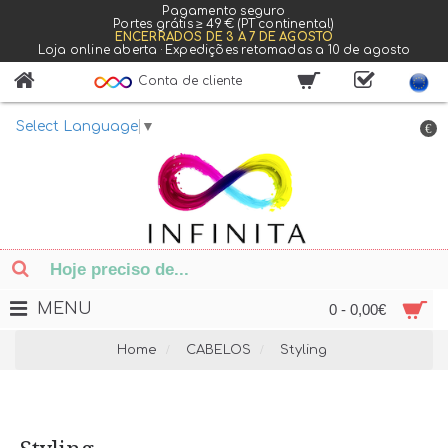
Pagamento seguro
Portes grátis ≥ 49 € (PT continental)
ENCERRADOS DE 3 A 7 DE AGOSTO
Loja online aberta · Expedições retomadas a 10 de agosto
Conta de cliente
Select Language
▼
€
MENU
0 - 0,00€
Home
CABELOS
Styling