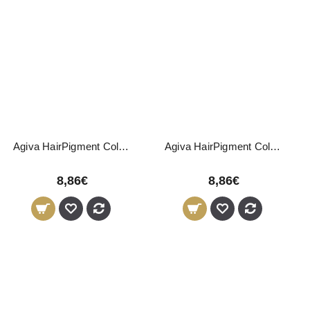
Agiva HairPigment Color Wax Ash 01 120g
Agiva HairPigment Color Wax Black 02 120g
8,86€
8,86€