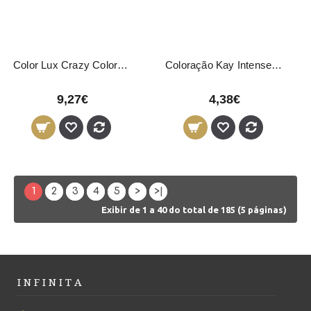
Color Lux Crazy Coloração Directa Violeta 150ml
Coloração Kay Intense Direct Vermelho 100ml
9,27€
4,38€
1
2
3
4
5
>
>|
Exibir de 1 a 40 do total de 185 (5 páginas)
I N F I N I T A