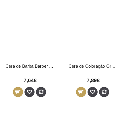
Cera de Barba Barber Club Novon Professional 50ml
Cera de Coloração Grey Matizadora Novon Professional 100ml
7,64€
7,89€