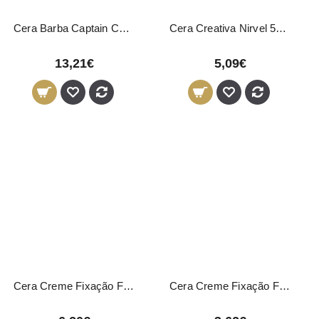
Cera Barba Captain Cook 04865 Eurostil 50ml
Cera Creativa Nirvel 50ml
13,21€
5,09€
Cera Creme Fixação Forte e Flexível Novon Professional 150ml
Cera Creme Fixação Forte e Flexível Novon Professional 50ml