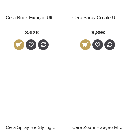
Cera Rock Fixação Ultra Forte Novon Professional 50ml
Cera Spray Create Ultra Forte Novon 200ml
3,62€
9,89€
Cera Spray Re Styling Matte Ultra Forte Novon 200ml
Cera Zoom Fixação Média Novon Professional 150ml