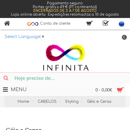
Pagamento seguro
Portes grátis ≥ 49 € (PT continental)
ENCERRADOS DE 3 A 7 DE AGOSTO
Loja online aberta · Expedições retomadas a 10 de agosto
Conta de cliente
Select Language
▼
€
MENU
0 - 0,00€
Home
CABELOS
Styling
Géis e Ceras