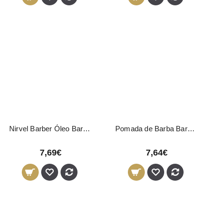
Nirvel Barber Óleo Barba 30ml
Pomada de Barba Barber Club Novon Professional 50ml
7,69€
7,64€