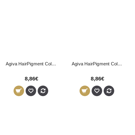
Agiva HairPigment Color Wax Ash 01 120g
Agiva HairPigment Color Wax Black 02 120g
8,86€
8,86€