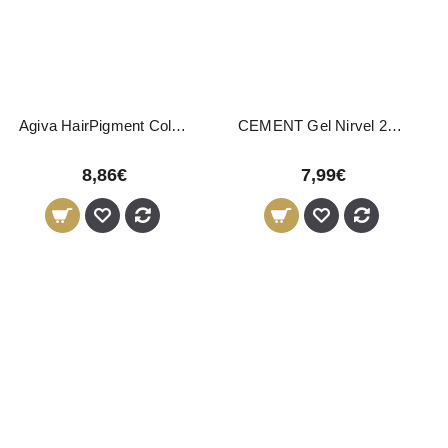
Agiva HairPigment Color Wax White 03 120g
CEMENT Gel Nirvel 200ml
8,86€
7,99€