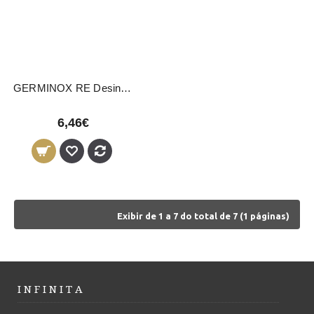
GERMINOX RE Desinfectante Bactericida 750ml
6,46€
Exibir de 1 a 7 do total de 7 (1 páginas)
I N F I N I T A