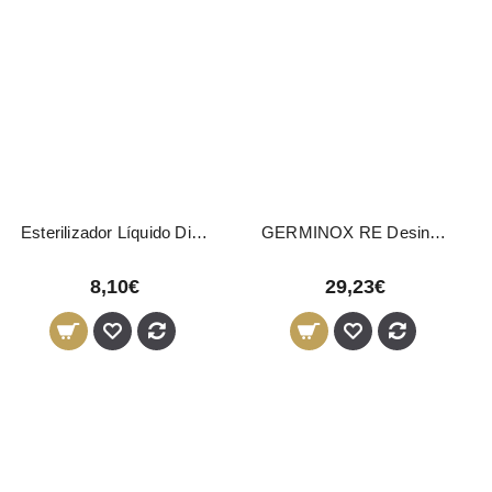
Esterilizador Líquido Disicide 160ml
GERMINOX RE Desinfectante Bactericida 5L
8,10€
29,23€