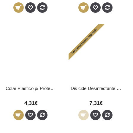
Colar Plástico p/ Proteção Latas de Cera
Disicide Desinfectante Spray 300ml
4,31€
7,31€