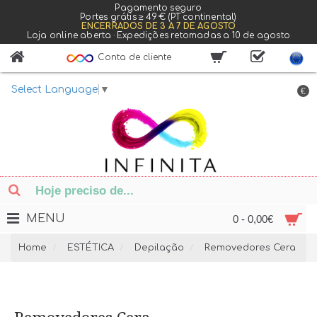
Pagamento seguro
Portes grátis ≥ 49 € (PT continental)
ENCERRADOS DE 3 A 7 DE AGOSTO
Loja online aberta · Expedições retomadas a 10 de agosto
Conta de cliente
Select Language
▼
€
MENU
0 - 0,00€
Home
ESTÉTICA
Depilação
Removedores Cera