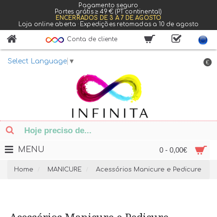
Pagamento seguro
Portes grátis ≥ 49 € (PT continental)
ENCERRADOS DE 3 A 7 DE AGOSTO
Loja online aberta · Expedições retomadas a 10 de agosto
Conta de cliente
Select Language
▼
€
MENU
0 - 0,00€
Home
MANICURE
Acessórios Manicure e Pedicure