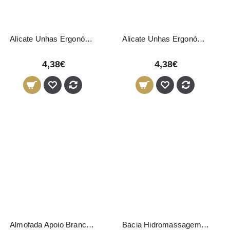
Alicate Unhas Ergonómico LOY Azul 10cm
Alicate Unhas Ergonómico LOY Rosa 10cm
4,38€
4,38€
Almofada Apoio Branco 04969 Pollié
Bacia Hidromassagem Pés Medisana