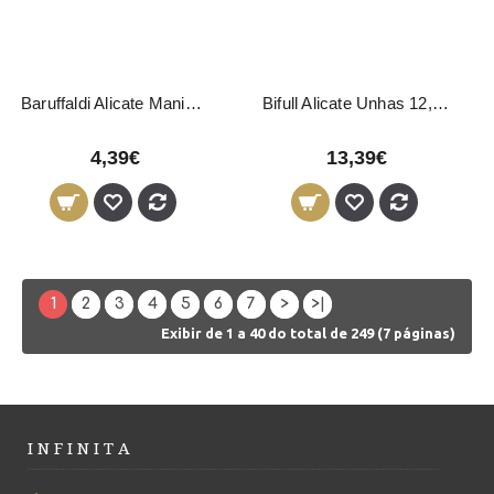
Baruffaldi Alicate Manicure e Pedicure 10cm
Bifull Alicate Unhas 12,2cm - 16mm
4,39€
13,39€
1
2
3
4
5
6
7
>
>|
Exibir de 1 a 40 do total de 249 (7 páginas)
I N F I N I T A