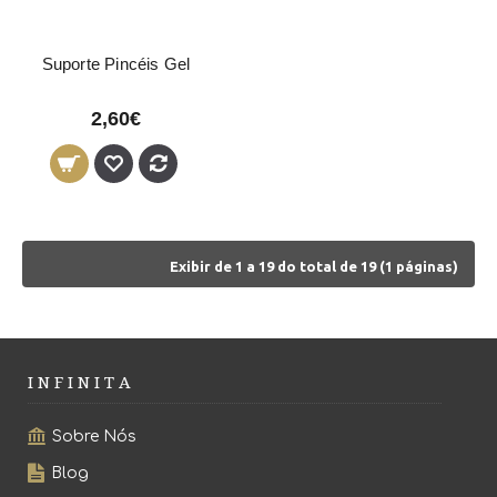
Suporte Pincéis Gel
2,60€
Exibir de 1 a 19 do total de 19 (1 páginas)
I N F I N I T A
Sobre Nós
Blog