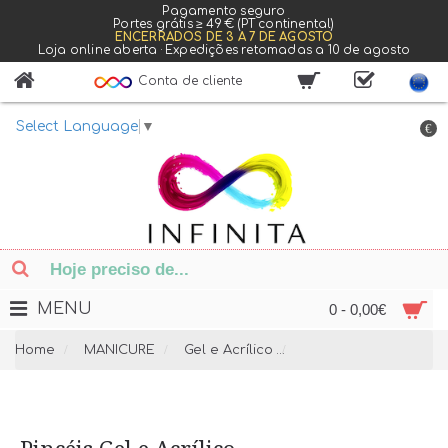
Pagamento seguro
Portes grátis ≥ 49 € (PT continental)
ENCERRADOS DE 3 A 7 DE AGOSTO
Loja online aberta · Expedições retomadas a 10 de agosto
Conta de cliente
Select Language
▼
€
MENU
0 - 0,00€
Home
MANICURE
Gel e Acrílico
Pincéis Gel e Acrílico