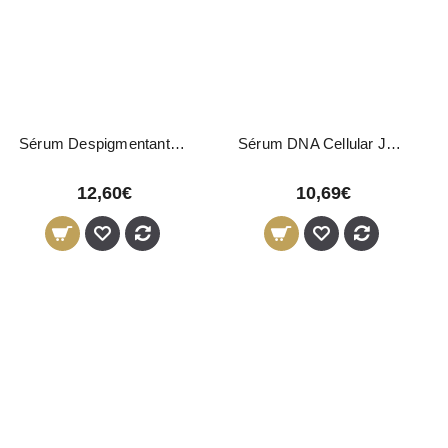
Sérum Despigmentante White2 LeviSsime 50ml
Sérum DNA Cellular Jean Claude Olivier 30ml
12,60€
10,69€