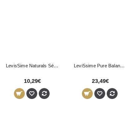
LevisSime Naturals Sérum Facial 50ml
LeviSsime Pure Balance Concentrate Q 30ml
10,29€
23,49€