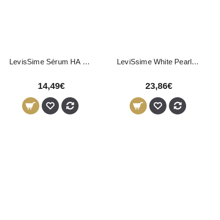
LevisSime Sérum HA Ultrafiller 50ml
LeviSsime White Pearl Concentrate Q 30ml
14,49€
23,86€