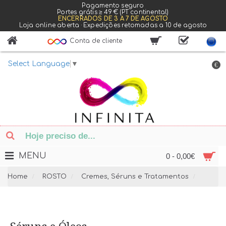
Pagamento seguro
Portes grátis ≥ 49 € (PT continental)
ENCERRADOS DE 3 A 7 DE AGOSTO
Loja online aberta · Expedições retomadas a 10 de agosto
Conta de cliente
Select Language
▼
€
MENU
0 - 0,00€
Home
ROSTO
Cremes, Séruns e Tratamentos
Sérun