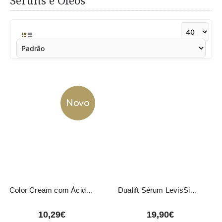
Séruns e Óleos
Novo
Color Cream com Ácido Hialurónico LevisSime 50ml
Dualift Sérum LevisSime 40ml
10,29€
19,90€