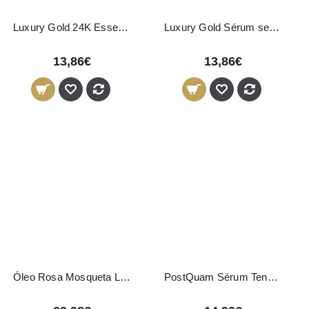
Luxury Gold 24K Essence Sérum 30ml
Luxury Gold Sérum sem Parabenos 30ml
13,86€
13,86€
Óleo Rosa Mosqueta LeviSsime 45ml
PostQuam Sérum Tensor Intensivo 30ml