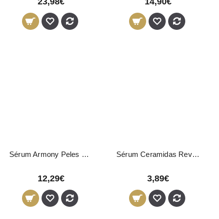
23,98€
14,90€
Sérum Armony Peles Oleosas LeviSsime 50ml
Sérum Ceramidas Revuele 30ml
12,29€
3,89€