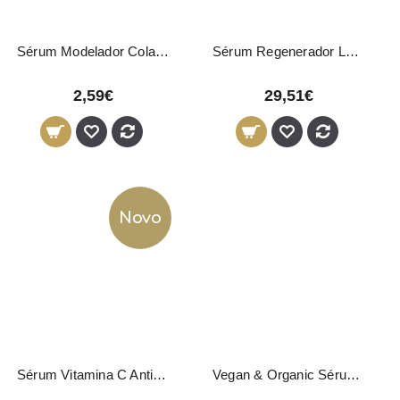
Sérum Modelador Colagénio Revuele 35ml
Sérum Regenerador LONGEVITY LeviSsime 50ml
2,59€
29,51€
Novo
Sérum Vitamina C Antioxidante Levissime Vita C Splendor 50ml | Ácido Ferúlico + Niacinamida
Vegan & Organic Sérum Hidratante 30ml